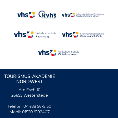
TOURISMUS-AKADEMIE
NORDWEST
Am Esch 10
26655 Westerstede
Telefon: 04488 56-5130
Mobil: 01520 9192407