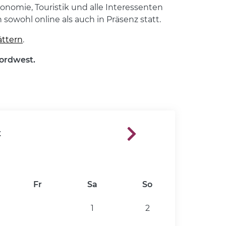
onomie, Touristik und alle Interessenten
wohl online als auch in Präsenz statt.
ättern
.
ordwest.
t
Fr
Sa
So
1
2